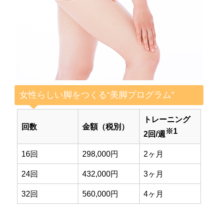
女性らしい脚をつくる“美脚プログラム”
トレーニング
回数
金額（税別）
※1
2回/週
16回
298,000円
2ヶ月
24回
432,000円
3ヶ月
32回
560,000円
4ヶ月